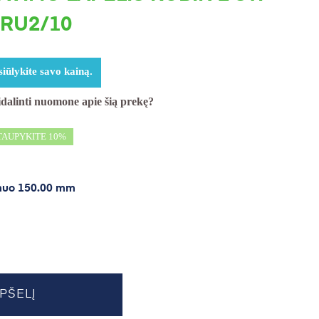
 RU2/10
iūlykite savo kainą.
sidalinti nuomone apie šią prekę?
TAUPYKITE 10%
muo 150.00 mm
EPŠELĮ