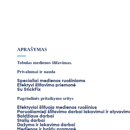
APRAŠYMAS
Tobulas medienos šlifavimas.
Privalumai ir nauda
Specialiai medienos ruošiniams
Efektyvi šlifavimo priemonė
Su StickFix
Pagrindinės pritaikymo sritys
Efektyviai šlifuoja medienos ruošinius
Paruošiamieji šlifavimo darbai lakavimui ir alyvavim
Baldžiaus darbai
Stalių darbai
Dažymo ir lakavimo darbai
Medienos ir baldų pramonė