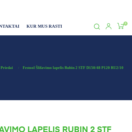
0
NTAKTAI
KUR MUS RASTI
Priedai
Festool Šlifavimo lapelis Rubin 2 STF D150/48 P120 RU2/10
AVIMO LAPELIS RUBIN 2 STF