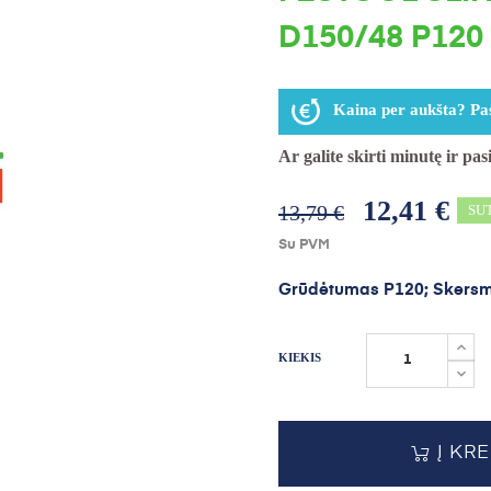
D150/48 P120
Kaina per aukšta? Pas
Ar galite skirti minutę ir pa
12,41 €
13,79 €
SU
Su PVM
Grūdėtumas P120; Skers
KIEKIS
Į KR