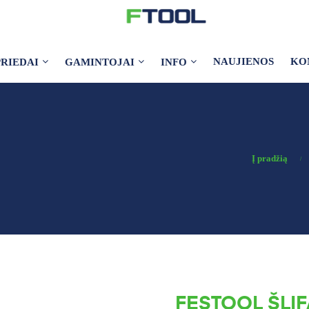
NAUJIENOS
KO
PRIEDAI
GAMINTOJAI
INFO
Į pradžią
FESTOOL ŠLIF