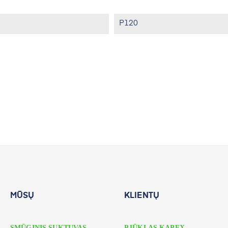
P120
MŪSŲ
KLIENTŲ
SMŪGINIS SUKTUVAS
PJŪKLAS KAPEX