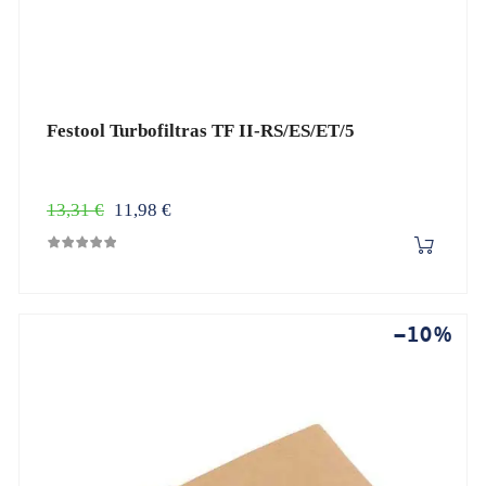
Festool Turbofiltras TF II-RS/ES/ET/5
Įprasta
Kaina
13,31 €
11,98 €
kaina
−10%