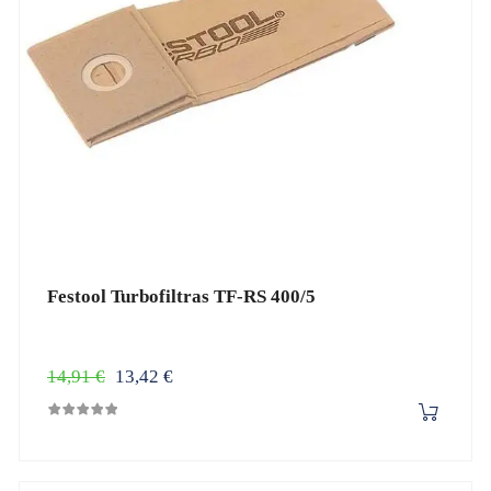
Festool Turbofiltras TF-RS 400/5
Įprasta
Kaina
14,91 €
13,42 €
kaina