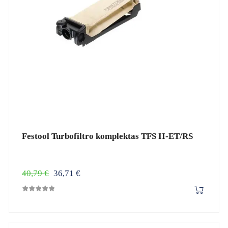
Festool Turbofiltro komplektas TFS II-ET/RS
Įprasta
Kaina
40,79 €
36,71 €
kaina