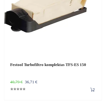
Festool Turbofiltro komplektas TFS-ES 150
Įprasta
Kaina
40,79 €
36,71 €
kaina