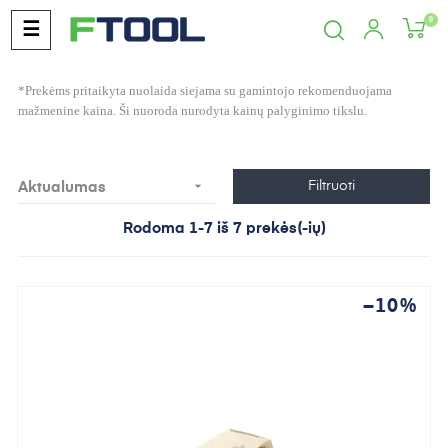
0
Toggle
☰
navigation
*Prekėms pritaikyta nuolaida siejama su gamintojo rekomenduojama
mažmenine kaina. Ši nuoroda nurodyta kainų palyginimo tikslu.

Filtruoti
Aktualumas
Rodoma 1-7 iš 7 prekės(-ių)
−10%