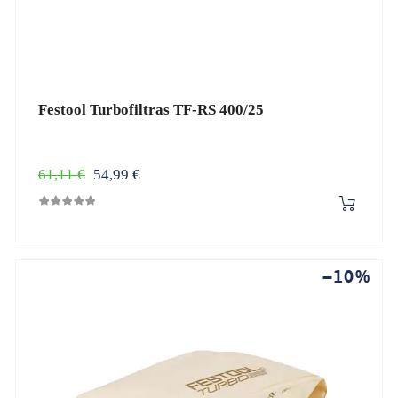
Festool Turbofiltras TF-RS 400/25
Įprasta
Kaina
61,11 €
54,99 €
kaina
−10%